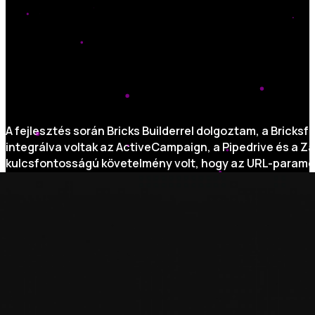
A fejlesztés során Bricks Builderrel dolgoztam, a Bricks
integrálva voltak az ActiveCampaign, a Pipedrive és a Z
kulcsfontosságú követelmény volt, hogy az URL-paramét
rendszerek felé. Ez további összetettséget jelentett, m
SEO szempontból Yoast SEO-t alkalmaztam a metaadatok,
hoz, különös hangsúlyt fektetve a címsor-struktúrákra, 
szakértője, elengedhetetlen volt, hogy megfeleljünk maga
A teljesítmény szintén kritikus tényező volt. A gyors bet
vezettem be. Emellett az „above-the-fold” CSS előbetöl
optimalizáltam webes használatra, a minőség és a teljes
javulást eredményeztek a betöltési sebességben, zökk