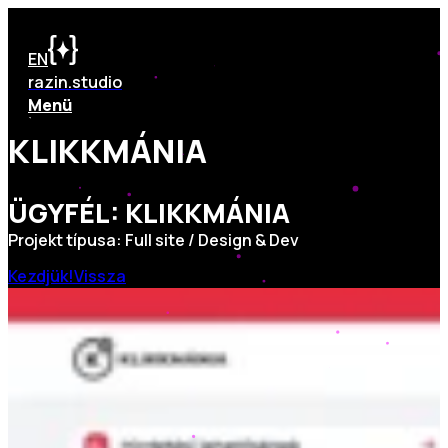
EN
razin.studio
Menü
K
L
I
K
K
M
Á
N
I
A
ÜGYFÉL: KLIKKMÁNIA
Projekt típusa: Full site / Design & Dev
Kezdjük!
Vissza