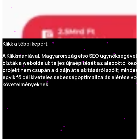
Klikk a többi képért
A Klikkmániával, Magyarország első SEO ügynökségével és
bízták a weboldaluk teljes újraépítését az alapoktól ke
projekt nem csupán a dizájn átalakításáról szólt; minden
egyik fő cél kivételes sebességoptimalizálás elérése v
követelményeknek.