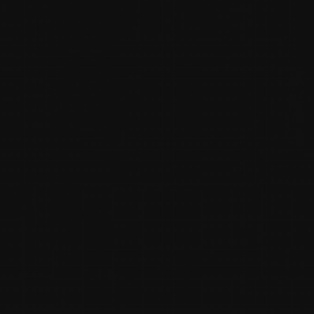
Mobilon az egész weboldalt 100%-ban reszponzív elrend
figyelmet fordítottam az érintésvezérlésre, az űrlapok
eszközön.
A projekt egyik legnagyobb kihívása az űrlapkészítés és 
űrlapbeküldés helyesen továbbítsa az adatokat az Activ
az esztétika és a funkcionalitás tökéletes egyensúlyát. A
használhatóságot és a magas konverziós potenciált.
Az összetettség ellenére a teljes újraépítés sikeresen 
iparági szabványoknak. A Klikkmániával való együttműködés
teljesítményű és használhatóságú oldalt hozzak létre.