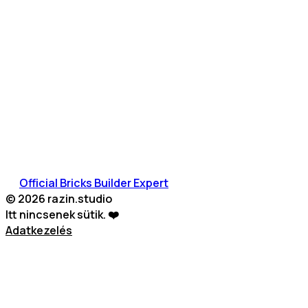
MINDIG NYITOTT VAGYOK AZ 
HELLO@RAZIN.STUDIO
FŐOLDAL
SZOLGÁLTATÁSOK
GYIK